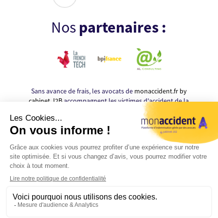
Nos
partenaires :
Sans avance de frais, les avocats de
monaccident.fr by
cabinet J2B
accompagnent les victimes d'accident de la
route durant l'ensemble de leur procédure afin
d'obtenir de meilleures indemnisations que celles
proposées par les assurances.
MONACCIDENT.FR by Cabinet J2B, édité par la SELARL
cabinet J2B inscrite au Barreau de Marseille - 44 rue
Montgrand - 13006 Marseille
Tél : 04.86.80.28.35 - Mail :
contact @ monaccident . fr
Nous contacter
-
Simulez votre Indemnisation
-
Conditions
Rappellez-moi
Générales d'Utilisation
-
Politique de Confidentialité