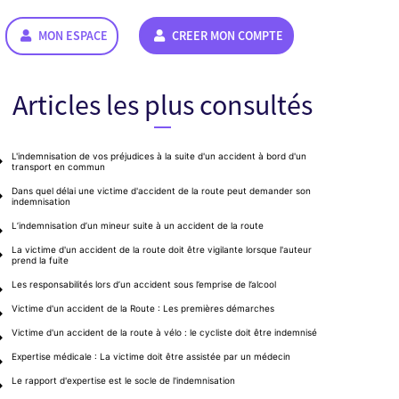
MON ESPACE
CREER MON COMPTE
Articles les plus consultés
L'indemnisation de vos préjudices à la suite d'un accident à bord d'un
transport en commun
Dans quel délai une victime d'accident de la route peut demander son
indemnisation
L’indemnisation d’un mineur suite à un accident de la route
La victime d'un accident de la route doit être vigilante lorsque l'auteur
prend la fuite
Les responsabilités lors d’un accident sous l’emprise de l’alcool
Victime d'un accident de la Route : Les premières démarches
Victime d'un accident de la route à vélo : le cycliste doit être indemnisé
Expertise médicale : La victime doit être assistée par un médecin
Le rapport d'expertise est le socle de l'indemnisation