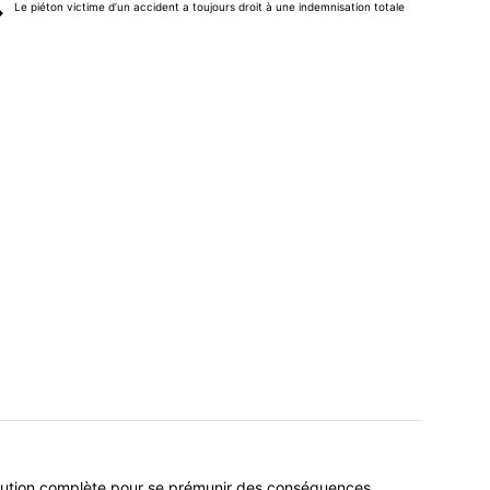
Le piéton victime d’un accident a toujours droit à une indemnisation totale
lution complète pour se prémunir des conséquences