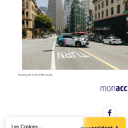
Showing
10
to
12
of
99
results