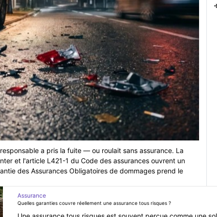
 responsable a pris la fuite — ou roulait sans assurance. La
adinter et l'article L421-1 du Code des assurances ouvrent un
 Garantie des Assurances Obligatoires de dommages prend le
Assurance
Quelles garanties couvre réellement une assurance tous risques ?
Une assurance tous risques est souvent perçue comme une so