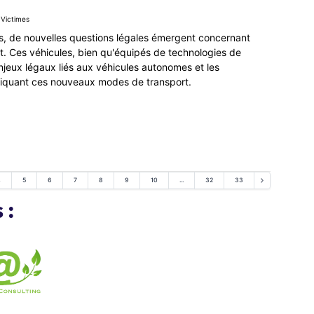
 Victimes
es, de nouvelles questions légales émergent concernant
nt. Ces véhicules, bien qu'équipés de technologies de
 enjeux légaux liés aux véhicules autonomes et les
liquant ces nouveaux modes de transport.
4
...
5
6
7
8
9
10
32
33
 :