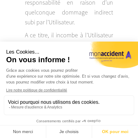
responsabilité en raison d’un
quelconque dommage indirect
subi par l’Utilisateur.
A ce titre, il incombe à l’Utilisateur
de conserver tous originaux et
copies des documents
communiqués à la Société, dont il
est seul responsable.
La responsabilité de la Société ne
saurait être engagée par
Rappellez-
l’Utilisateur si ce dernier trouve au
moins en partie l’origine de son
moi
dommage dans l’inexécution,
totale ou partielle, de ses