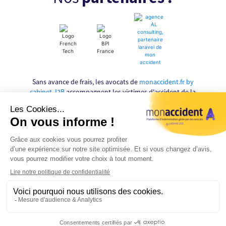
Sans avance de frais, les avocats de
monaccident.fr by
cabinet J2B
accompagnent les victimes d'accident de la
route durant l'ensemble de leur procédure afin
d'obtenir de meilleures indemnisations que celles
proposées par les assurances.
MONACCIDENT.FR by Cabinet J2B, édité par la SELARL
cabinet J2B inscrite au Barreau de Marseille - 44 rue
Montgrand - 13006 Marseille
Tél : 04.86.80.28.35 - Mail :
contact @ monaccident . fr
Nous contacter
-
Simulez votre Indemnisation
-
Conditions
Rappellez-
Générales d'Utilisation
-
Politique de Confidentialité
moi
Copyright ©2018-2021
monaccident.fr by cabinet J2B
All